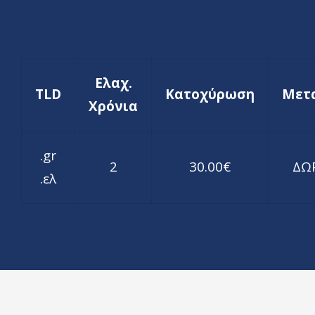
Ελαχ.
TLD
Κατοχύρωση
Μετ
Χρόνια
.gr
2
30.00€
ΔΩ
.ελ