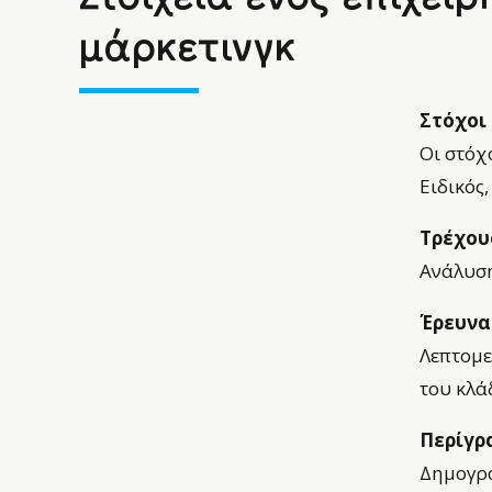
μάρκετινγκ
Στόχοι
Οι στόχ
Ειδικός
Τρέχου
Ανάλυση
Έρευνα
Λεπτομε
του κλά
Περίγρ
Δημογρα