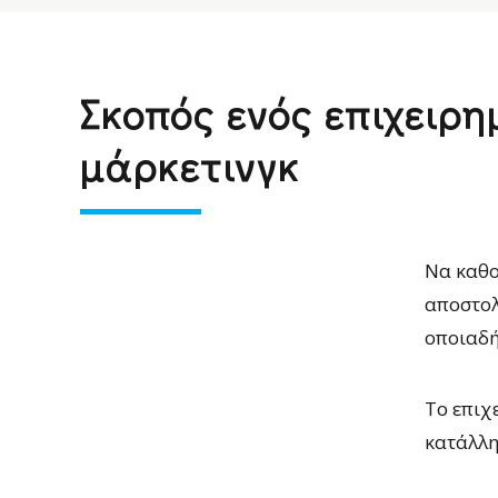
Σκοπός ενός επιχειρη
μάρκετινγκ
Να καθο
αποστολ
οποιαδή
Το επιχ
κατάλλη