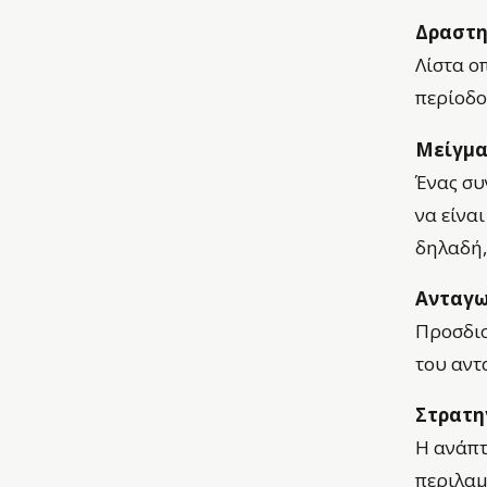
Δραστη
Λίστα ο
περίοδο
Μείγμα
Ένας συ
να είνα
δηλαδή,
Ανταγω
Προσδιο
του αντ
Στρατη
Η ανάπτ
περιλαμ