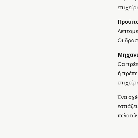
επιχείρ
Προϋπο
Λεπτομε
Οι δρασ
Μηχανι
Θα πρέπ
ή πρέπε
επιχείρ
Ένα σχέ
εστιάζε
πελατών