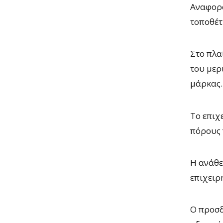
Αναφορά
τοποθέτ
Στο πλα
του μερ
μάρκας.
Το επιχ
πόρους 
Η ανάθε
επιχειρ
Ο προσδ