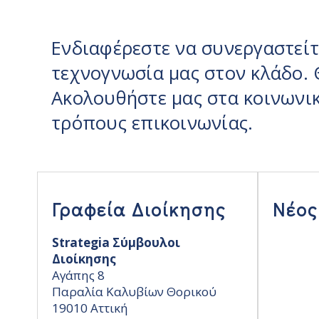
Συγκ
CMO 
τμήμα
Ανάπτ
Ενδιαφέρεστε να συνεργαστείτε
την ε
προβλ
τεχνογνωσία μας στον κλάδο. 
Ακολουθήστε μας στα κοινωνικ
τρόπους επικοινωνίας.
Γραφεία Διοίκησης
Νέος
Strategia Σύμβουλοι
Διοίκησης
Αγάπης 8
Παραλία Καλυβίων Θορικού
19010 Αττική