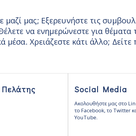
ρούσεων
– Οργάνωση
τος μάρκετινγκ
υξη πολιτικών για
 μαζί μας; Εξερευνήστε τις συμβουλ
πίλυση των
ημάτων του αύριο
Θέλετε να ενημερώνεστε για θέματα 
ά μέσα. Χρειάζεστε κάτι άλλο; Δείτ
 Πελάτης
Social Media
Ακολουθήστε μας στο Lin
το Facebook, το Twitter κ
YouTube.