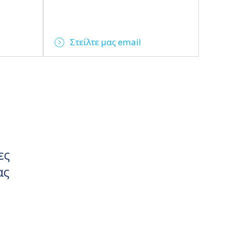
Στείλτε μας email
ες
ας