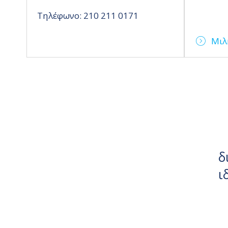
Τηλέφωνο: 210 211 0171
Μιλ
δ
ι